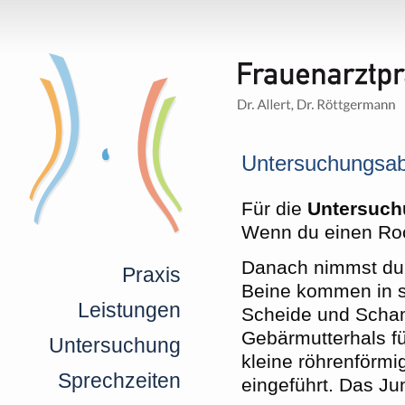
Untersuchungsab
Für die
Untersuch
Wenn du einen Roc
Danach nimmst du
Praxis
Beine kommen in s
Leistungen
Scheide und Scham
Gebärmutterhals fü
Untersuchung
kleine röhrenförmi
Sprechzeiten
eingeführt. Das Jun