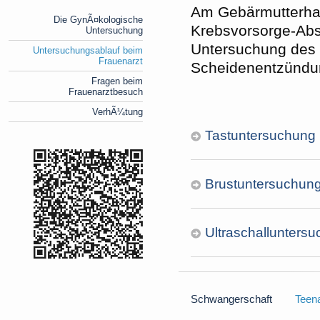
Am Gebärmutterhal
Die GynÃ¤kologische
Krebsvorsorge-Abs
Untersuchung
Untersuchung des 
Untersuchungsablauf beim
Frauenarzt
Scheidenentzündu
Fragen beim
Frauenarztbesuch
VerhÃ¼tung
Tastuntersuchung
Brustuntersuchun
Ultraschallunters
Schwangerschaft
Teen